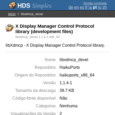
;
Versão completa
Simples
de
en
es
fr
ja
pt
ru
zh
Início
libxdmcp_devel
X Display Manager Control Protocol
library (development files)
libxdmcp_devel-1.1.4-1-x86_64
libXdmcp - X Display Manager Control Protocol library.
Nome
libxdmcp_devel
Repositório
HaikuPorts
Origem do Repositório
haikuports_x86_64
Versão
1.1.4-1
Tamanho da descarga
39.7 KB
Código-fonte disponível
Não
Categorias
Nenhuma
Visualizações da Versão
2