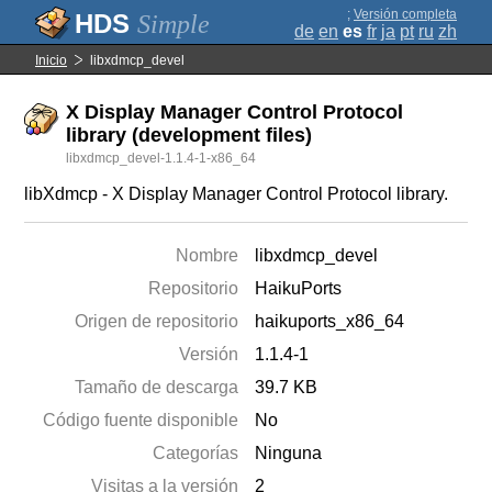
;
Versión completa
Simple
de
en
es
fr
ja
pt
ru
zh
Inicio
libxdmcp_devel
X Display Manager Control Protocol
library (development files)
libxdmcp_devel-1.1.4-1-x86_64
libXdmcp - X Display Manager Control Protocol library.
Nombre
libxdmcp_devel
Repositorio
HaikuPorts
Origen de repositorio
haikuports_x86_64
Versión
1.1.4-1
Tamaño de descarga
39.7 KB
Código fuente disponible
No
Categorías
Ninguna
Visitas a la versión
2