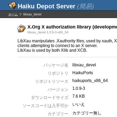
(簡易)
ホーム
libxau_devel
X.Org X authorization library (developme
libxau_devel-1.0.9-3-x86_64
LibXau manipulates .Xauthority files, used by xauth,
clients attempting to connect to an X server.
LibXau is used by both Xlib and XCB.
libxau_devel
パッケージ名
HaikuPorts
リポジトリ
haikuports_x86_64
リポジトリソース
1.0.9-3
バージョン
7.6 KB
ダウンロードサイズ
いいえ
ソースコードは入手可か
カテゴリー無し
カテゴリー