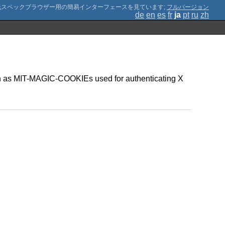
;
フルバージョン
de
en
es
fr
ja
pt
ru
zh
such as MIT-MAGIC-COOKIEs used for authenticating X