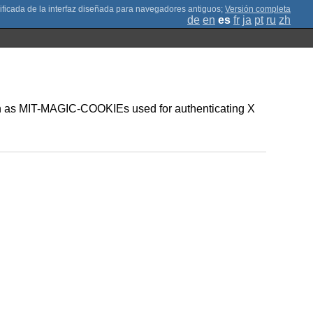
;
Versión completa
de
en
es
fr
ja
pt
ru
zh
such as MIT-MAGIC-COOKIEs used for authenticating X