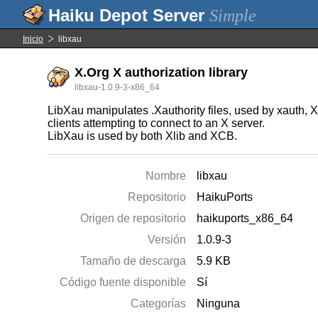
Simple
Inicio
libxau
X.Org X authorization library
libxau-1.0.9-3-x86_64
LibXau manipulates .Xauthority files, used by xauth,
clients attempting to connect to an X server.
LibXau is used by both Xlib and XCB.
Nombre
libxau
Repositorio
HaikuPorts
Origen de repositorio
haikuports_x86_64
Versión
1.0.9-3
Tamaño de descarga
5.9 KB
Código fuente disponible
Sí
Categorías
Ninguna