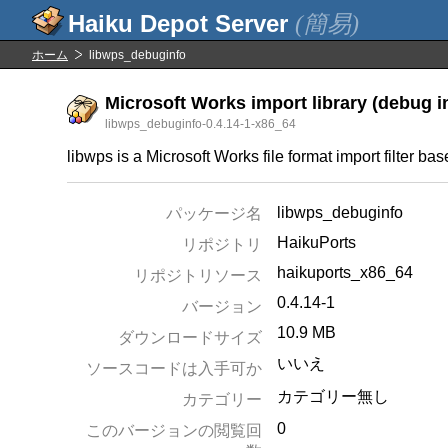
(簡易)
ホーム
libwps_debuginfo
Microsoft Works import library (debug i
libwps_debuginfo-0.4.14-1-x86_64
libwps is a Microsoft Works file format import filter ba
libwps_debuginfo
パッケージ名
HaikuPorts
リポジトリ
haikuports_x86_64
リポジトリソース
0.4.14-1
バージョン
10.9 MB
ダウンロードサイズ
いいえ
ソースコードは入手可か
カテゴリー無し
カテゴリー
0
このバージョンの閲覧回