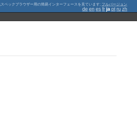
;
フルバージョン
de
en
es
fr
ja
pt
ru
zh