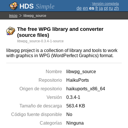
;
Versión completa
Simple
de
en
es
fr
ja
pt
ru
zh
Inicio
libwpg_source
The free WPG library and converter
(source files)
libwpg_source-0.3.4-1-source
libwpg project is a collection of library and tools to work
with graphics in WPG (WordPerfect Graphics) format.
Nombre
libwpg_source
Repositorio
HaikuPorts
Origen de repositorio
haikuports_x86_64
Versión
0.3.4-1
Tamaño de descarga
563.4 KB
Código fuente disponible
No
Categorías
Ninguna