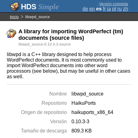
;
Versión completa
Simple
de
en
es
fr
ja
pt
ru
zh
Inicio
libwpd_source
A library for importing WordPerfect (tm)
documents (source files)
libwpd_source-0.10.3-3-source
libwpd is a C++ library designed to help process
WordPerfect documents. It is most commonly used to
import WordPerfect documents into other word
processors (see below), but may be useful in other cases
as well.
Nombre
libwpd_source
Repositorio
HaikuPorts
Origen de repositorio
haikuports_x86_64
Versión
0.10.3-3
Tamaño de descarga
809.3 KB