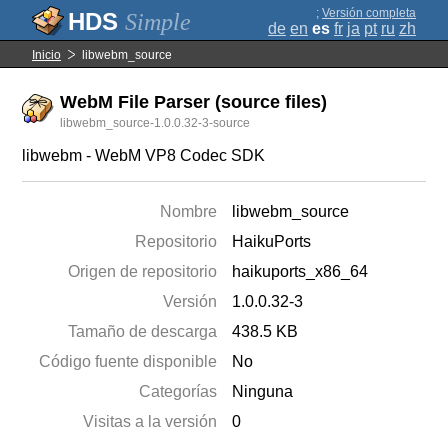
;
Versión completa
Simple
de
en
es
fr
ja
pt
ru
zh
Inicio
libwebm_source
WebM File Parser (source files)
libwebm_source-1.0.0.32-3-source
libwebm - WebM VP8 Codec SDK
Nombre
libwebm_source
Repositorio
HaikuPorts
Origen de repositorio
haikuports_x86_64
Versión
1.0.0.32-3
Tamaño de descarga
438.5 KB
Código fuente disponible
No
Categorías
Ninguna
Visitas a la versión
0