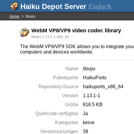
Einfach
Home
libvpx
WebM VP8/VP9 video codec library
libvpx-1.13.1-1-x86_64
The WebM VP8/VP9 SDK allows you to integrate your ap
computers and devices worldwide.
Name
libvpx
Paketquelle
HaikuPorts
Repository-Source
haikuports_x86_64
Version
1.13.1-1
Größe
816.5 KB
Quellcode verfügbar
Ja
Kategorien
keine
Versionsanzeigen
39