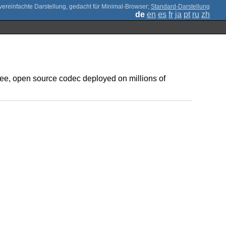
;
Standard-Darstellung
de
en
es
fr
ja
pt
ru
zh
ree, open source codec deployed on millions of