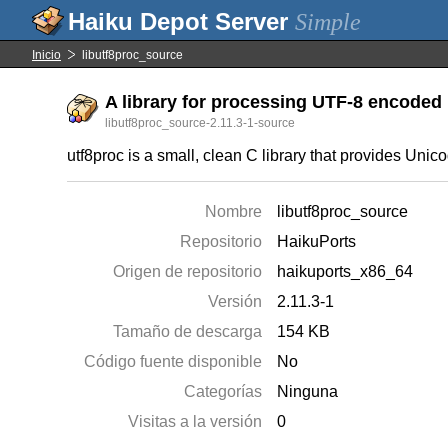
Simple
Inicio
libutf8proc_source
A library for processing UTF-8 encoded 
libutf8proc_source-2.11.3-1-source
utf8proc is a small, clean C library that provides Uni
Nombre
libutf8proc_source
Repositorio
HaikuPorts
Origen de repositorio
haikuports_x86_64
Versión
2.11.3-1
Tamaño de descarga
154 KB
Código fuente disponible
No
Categorías
Ninguna
Visitas a la versión
0