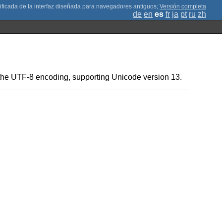
;
Versión completa
de
en
es
fr
ja
pt
ru
zh
in the UTF-8 encoding, supporting Unicode version 13.