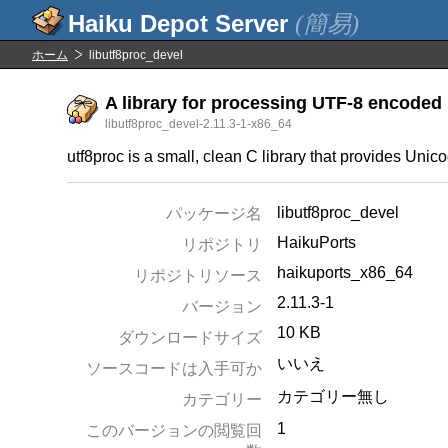
(簡易)
ホーム
libutf8proc_devel
A library for processing UTF-8 encoded 
libutf8proc_devel-2.11.3-1-x86_64
utf8proc is a small, clean C library that provides Uni
libutf8proc_devel
パッケージ名
HaikuPorts
リポジトリ
haikuports_x86_64
リポジトリソース
2.11.3-1
バージョン
10 KB
ダウンロードサイズ
いいえ
ソースコードは入手可か
カテゴリー無し
カテゴリー
1
このバージョンの閲覧回