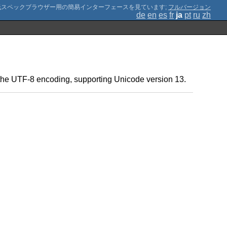
;
フルバージョン
de
en
es
fr
ja
pt
ru
zh
in the UTF-8 encoding, supporting Unicode version 13.