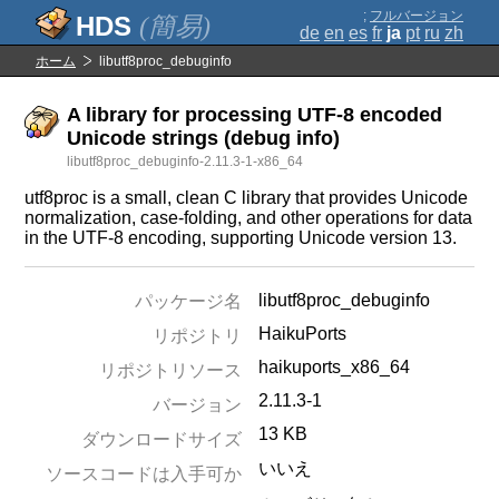
;
フルバージョン
(簡易)
de
en
es
fr
ja
pt
ru
zh
ホーム
libutf8proc_debuginfo
A library for processing UTF-8 encoded
Unicode strings (debug info)
libutf8proc_debuginfo-2.11.3-1-x86_64
utf8proc is a small, clean C library that provides Unicode
normalization, case-folding, and other operations for data
in the UTF-8 encoding, supporting Unicode version 13.
libutf8proc_debuginfo
パッケージ名
HaikuPorts
リポジトリ
haikuports_x86_64
リポジトリソース
2.11.3-1
バージョン
13 KB
ダウンロードサイズ
いいえ
ソースコードは入手可か