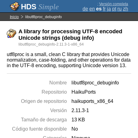
;
Versión completa
Simple
de
en
es
fr
ja
pt
ru
zh
Inicio
libutf8proc_debuginfo
A library for processing UTF-8 encoded
Unicode strings (debug info)
libutf8proc_debuginfo-2.11.3-1-x86_64
utf8proc is a small, clean C library that provides Unicode
normalization, case-folding, and other operations for data
in the UTF-8 encoding, supporting Unicode version 13.
Nombre
libutf8proc_debuginfo
Repositorio
HaikuPorts
Origen de repositorio
haikuports_x86_64
Versión
2.11.3-1
Tamaño de descarga
13 KB
Código fuente disponible
No