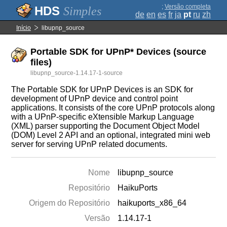
;
Versão completa
Simples
de
en
es
fr
ja
pt
ru
zh
Início
libupnp_source
Portable SDK for UPnP* Devices (source
files)
libupnp_source-1.14.17-1-source
The Portable SDK for UPnP Devices is an SDK for
development of UPnP device and control point
applications. It consists of the core UPnP protocols along
with a UPnP-specific eXtensible Markup Language
(XML) parser supporting the Document Object Model
(DOM) Level 2 API and an optional, integrated mini web
server for serving UPnP related documents.
Nome
libupnp_source
Repositório
HaikuPorts
Origem do Repositório
haikuports_x86_64
Versão
1.14.17-1