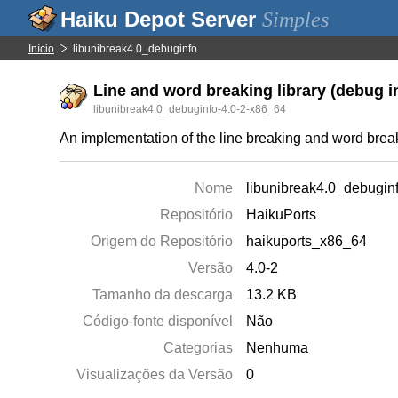
Simples
Início
libunibreak4.0_debuginfo
Line and word breaking library (debug i
libunibreak4.0_debuginfo-4.0-2-x86_64
An implementation of the line breaking and word bre
Nome
libunibreak4.0_debugin
Repositório
HaikuPorts
Origem do Repositório
haikuports_x86_64
Versão
4.0-2
Tamanho da descarga
13.2 KB
Código-fonte disponível
Não
Categorias
Nenhuma
Visualizações da Versão
0