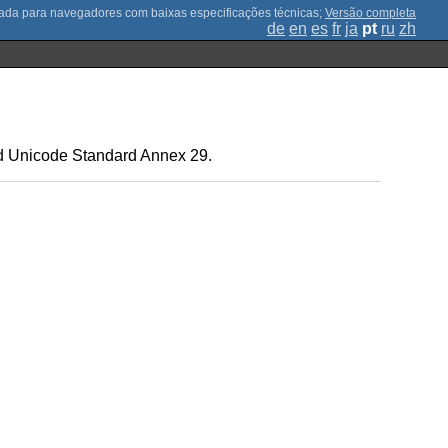
;
Versão completa
de
en
es
fr
ja
pt
ru
zh
nd Unicode Standard Annex 29.