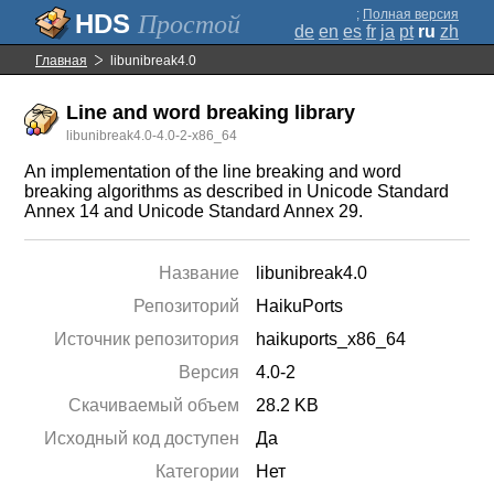
;
Полная версия
Простой
de
en
es
fr
ja
pt
ru
zh
Главная
libunibreak4.0
Line and word breaking library
libunibreak4.0-4.0-2-x86_64
An implementation of the line breaking and word
breaking algorithms as described in Unicode Standard
Annex 14 and Unicode Standard Annex 29.
Название
libunibreak4.0
Репозиторий
HaikuPorts
Источник репозитория
haikuports_x86_64
Версия
4.0-2
Скачиваемый объем
28.2 KB
Исходный код доступен
Да
Категории
Нет