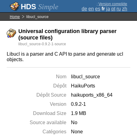
;
Version complète
Simple
de
en
es
fr
ja
pt
ru
zh
Home
libucl_source
Universal configuration library parser
(source files)
libucl_source-0.9.2-1-source
Libucl is a parser and C API to parse and generate ucl
objects.
Nom
libucl_source
Dépôt
HaikuPorts
Dépôt Source
haikuports_x86_64
Version
0.9.2-1
Download Size
1.9 MB
Source available
No
Catégories
None