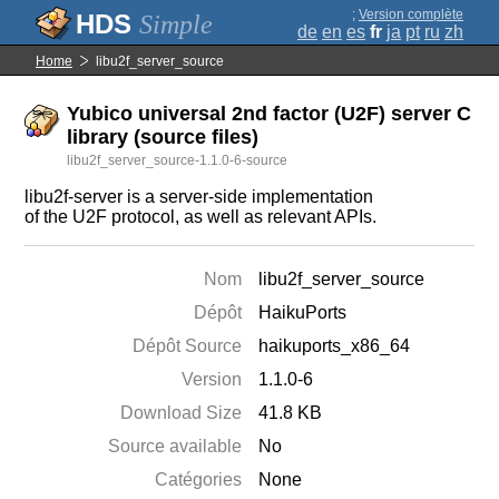
;
Version complète
Simple
de
en
es
fr
ja
pt
ru
zh
Home
libu2f_server_source
Yubico universal 2nd factor (U2F) server C
library (source files)
libu2f_server_source-1.1.0-6-source
libu2f-server is a server-side implementation
of the U2F protocol, as well as relevant APIs.
Nom
libu2f_server_source
Dépôt
HaikuPorts
Dépôt Source
haikuports_x86_64
Version
1.1.0-6
Download Size
41.8 KB
Source available
No
Catégories
None