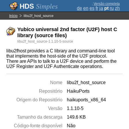
;
Versão completa
Simples
de
en
es
fr
ja
pt
ru
zh
Início
libu2f_host_source
Yubico universal 2nd factor (U2F) host C
library (source files)
libu2f_host_source-1.1.10-5-source
libu2fhost provides a C library and command-line tool
that implements the host-side of the U2F protocol.
There are APIs to talk to a U2F device and perform the
U2F Register and U2F Authenticate operations.
Nome
libu2f_host_source
Repositório
HaikuPorts
Origem do Repositório
haikuports_x86_64
Versão
1.1.10-5
Tamanho da descarga
149.6 KB
Código-fonte disponível
Não