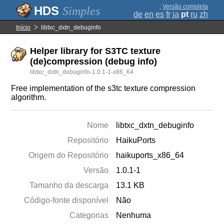
;
Versão completa
Simples
de
en
es
fr
ja
pt
ru
zh
Início
libtxc_dxtn_debuginfo
Helper library for S3TC texture
(de)compression (debug info)
libtxc_dxtn_debuginfo-1.0.1-1-x86_64
Free implementation of the s3tc texture compression
algorithm.
Nome
libtxc_dxtn_debuginfo
Repositório
HaikuPorts
Origem do Repositório
haikuports_x86_64
Versão
1.0.1-1
Tamanho da descarga
13.1 KB
Código-fonte disponível
Não
Categorias
Nenhuma