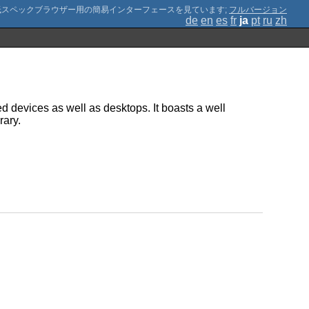
;
フルバージョン
de
en
es
fr
ja
pt
ru
zh
ed devices as well as desktops. It boasts a well
rary.