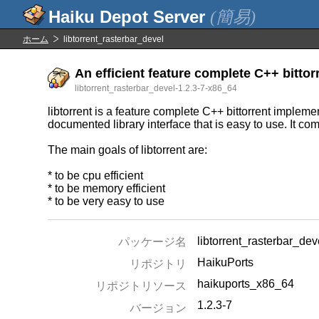
(簡易)
ホーム
libtorrent_rasterbar_devel
An efficient feature complete C++ bitto
libtorrent_rasterbar_devel-1.2.3-7-x86_64
libtorrent is a feature complete C++ bittorrent impleme
documented library interface that is easy to use. It com
The main goals of libtorrent are:
* to be cpu efficient
* to be memory efficient
* to be very easy to use
libtorrent_rasterbar_dev
パッケージ名
HaikuPorts
リポジトリ
haikuports_x86_64
リポジトリソース
1.2.3-7
バージョン