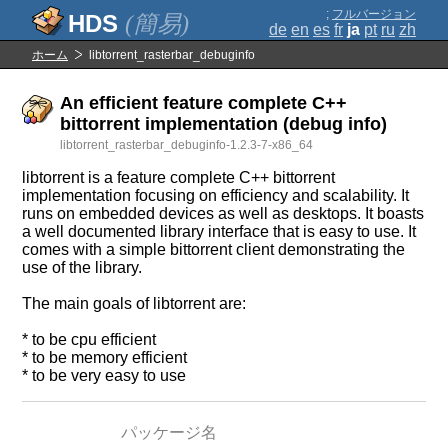
;
フルバージョン
(簡易)
de
en
es
fr
ja
pt
ru
zh
ホーム
libtorrent_rasterbar_debuginfo
An efficient feature complete C++
bittorrent implementation (debug info)
libtorrent_rasterbar_debuginfo-1.2.3-7-x86_64
libtorrent is a feature complete C++ bittorrent
implementation focusing on efficiency and scalability. It
runs on embedded devices as well as desktops. It boasts
a well documented library interface that is easy to use. It
comes with a simple bittorrent client demonstrating the
use of the library.
The main goals of libtorrent are:
* to be cpu efficient
* to be memory efficient
* to be very easy to use
パッケージ名