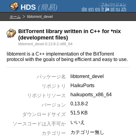
;
フルバージョン
(簡易)
de
en
es
fr
ja
pt
ru
zh
ホーム
libtorrent_devel
BitTorrent library written in C++ for *nix
(development files)
libtorrent_devel-0.13.8-2-x86_64
libtorrent is a C++ implementation of the BitTorrent
protocol with the goals of being efficient and easy to use.
libtorrent_devel
パッケージ名
HaikuPorts
リポジトリ
haikuports_x86_64
リポジトリソース
0.13.8-2
バージョン
51.5 KB
ダウンロードサイズ
いいえ
ソースコードは入手可か
カテゴリー無し
カテゴリー