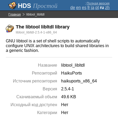
;
Полная версия
Простой
de
en
es
fr
ja
pt
ru
zh
Главная
libtool_libltdl
The libtool libltdl library
libtool_libltdl-2.5.4-1-x86_64
GNU libtool is a set of shell scripts to automatically
configure UNIX architectures to build shared libraries in
a generic fashion.
Название
libtool_libltdl
Репозиторий
HaikuPorts
Источник репозитория
haikuports_x86_64
Версия
2.5.4-1
Скачиваемый объем
49.6 KB
Исходный код доступен
Нет
Категории
Нет