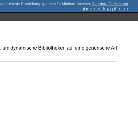
;
Standard-Darstellung
de
en
es
fr
ja
pt
ru
zh
, um dynamische Bibliotheken auf eine generische Art