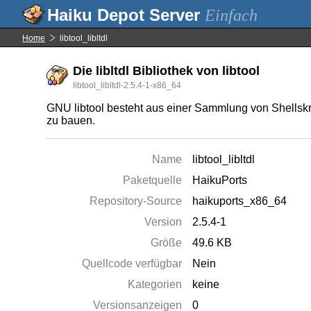
Einfach
Home
libtool_libltdl
Die libltdl Bibliothek von libtool
libtool_libltdl-2.5.4-1-x86_64
GNU libtool besteht aus einer Sammlung von Shellskr
zu bauen.
Name
libtool_libltdl
Paketquelle
HaikuPorts
Repository-Source
haikuports_x86_64
Version
2.5.4-1
Größe
49.6 KB
Quellcode verfügbar
Nein
Kategorien
keine
Versionsanzeigen
0