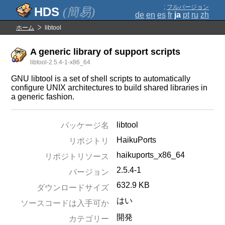
;
フルバージョン
(簡易)
de
en
es
fr
ja
pt
ru
zh
ホーム
libtool
A generic library of support scripts
libtool-2.5.4-1-x86_64
GNU libtool is a set of shell scripts to automatically
configure UNIX architectures to build shared libraries in
a generic fashion.
libtool
パッケージ名
HaikuPorts
リポジトリ
haikuports_x86_64
リポジトリソース
2.5.4-1
バージョン
632.9 KB
ダウンロードサイズ
はい
ソースコードは入手可か
開発
カテゴリー