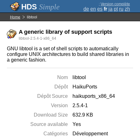
;
Version complète
Simple
de
en
es
fr
ja
pt
ru
zh
Home
libtool
A generic library of support scripts
libtool-2.5.4-1-x86_64
GNU libtool is a set of shell scripts to automatically
configure UNIX architectures to build shared libraries in
a generic fashion.
Nom
libtool
Dépôt
HaikuPorts
Dépôt Source
haikuports_x86_64
Version
2.5.4-1
Download Size
632.9 KB
Source available
Yes
Catégories
Développement