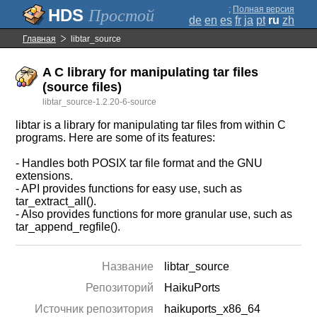
;
Полная версия
Простой
de
en
es
fr
ja
pt
ru
zh
Главная
libtar_source
A C library for manipulating tar files
(source files)
libtar_source-1.2.20-6-source
libtar is a library for manipulating tar files from within C
programs. Here are some of its features:
- Handles both POSIX tar file format and the GNU
extensions.
- API provides functions for easy use, such as
tar_extract_all().
- Also provides functions for more granular use, such as
tar_append_regfile().
Название
libtar_source
Репозиторий
HaikuPorts
Источник репозитория
haikuports_x86_64