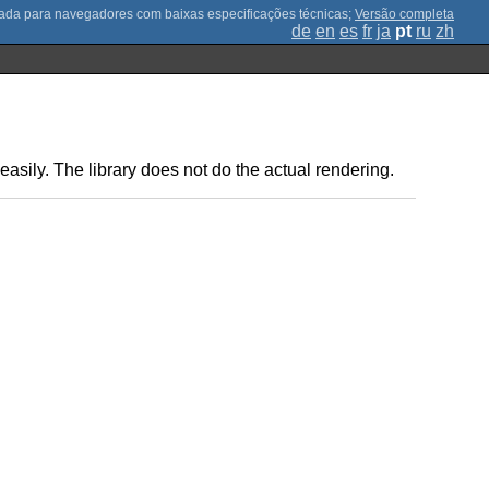
;
Versão completa
de
en
es
fr
ja
pt
ru
zh
easily. The library does not do the actual rendering.