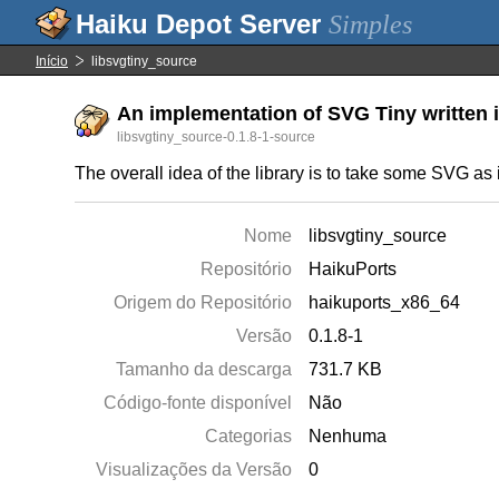
Simples
Início
libsvgtiny_source
An implementation of SVG Tiny written i
libsvgtiny_source-0.1.8-1-source
The overall idea of the library is to take some SVG as 
Nome
libsvgtiny_source
Repositório
HaikuPorts
Origem do Repositório
haikuports_x86_64
Versão
0.1.8-1
Tamanho da descarga
731.7 KB
Código-fonte disponível
Não
Categorias
Nenhuma
Visualizações da Versão
0