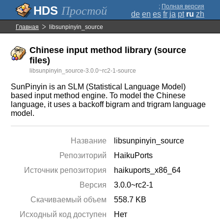
;
Полная версия
Простой
de
en
es
fr
ja
pt
ru
zh
Главная
libsunpinyin_source
Chinese input method library (source
files)
libsunpinyin_source-3.0.0~rc2-1-source
SunPinyin is an SLM (Statistical Language Model)
based input method engine. To model the Chinese
language, it uses a backoff bigram and trigram language
model.
Название
libsunpinyin_source
Репозиторий
HaikuPorts
Источник репозитория
haikuports_x86_64
Версия
3.0.0~rc2-1
Скачиваемый объем
558.7 KB
Исходный код доступен
Нет