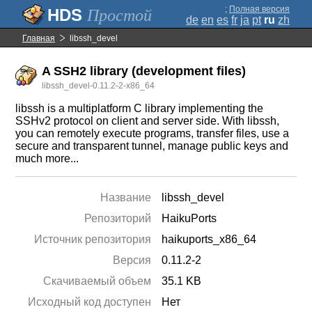
;
Полная версия
Простой
de
en
es
fr
ja
pt
ru
zh
Главная
libssh_devel
A SSH2 library (development files)
libssh_devel-0.11.2-2-x86_64
libssh is a multiplatform C library implementing the
SSHv2 protocol on client and server side. With libssh,
you can remotely execute programs, transfer files, use a
secure and transparent tunnel, manage public keys and
much more...
Название
libssh_devel
Репозиторий
HaikuPorts
Источник репозитория
haikuports_x86_64
Версия
0.11.2-2
Скачиваемый объем
35.1 KB
Исходный код доступен
Нет