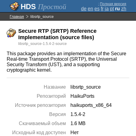
;
Полная версия
Простой
de
en
es
fr
ja
pt
ru
zh
Главная
libsrtp_source
Secure RTP (SRTP) Reference
Implementation (source files)
libsrtp_source-1.5.4-2-source
This package provides an implementation of the Secure
Real-time Transport Protocol (SRTP), the Universal
Security Transform (UST), and a supporting
cryptographic kernel.
Название
libsrtp_source
Репозиторий
HaikuPorts
Источник репозитория
haikuports_x86_64
Версия
1.5.4-2
Скачиваемый объем
1.6 MB
Исходный код доступен
Нет