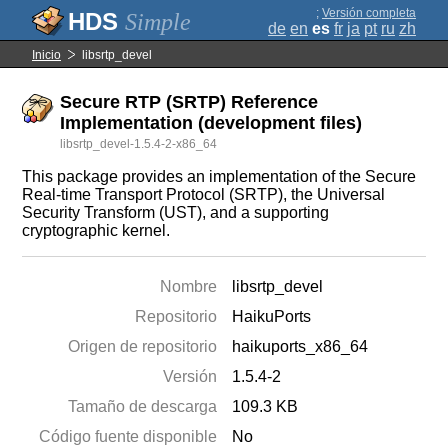
;
Versión completa
Simple
de
en
es
fr
ja
pt
ru
zh
Inicio
libsrtp_devel
Secure RTP (SRTP) Reference
Implementation (development files)
libsrtp_devel-1.5.4-2-x86_64
This package provides an implementation of the Secure
Real-time Transport Protocol (SRTP), the Universal
Security Transform (UST), and a supporting
cryptographic kernel.
Nombre
libsrtp_devel
Repositorio
HaikuPorts
Origen de repositorio
haikuports_x86_64
Versión
1.5.4-2
Tamaño de descarga
109.3 KB
Código fuente disponible
No