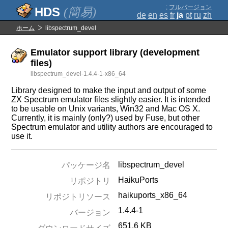
;
フルバージョン
(簡易)
de
en
es
fr
ja
pt
ru
zh
ホーム
libspectrum_devel
Emulator support library (development
files)
libspectrum_devel-1.4.4-1-x86_64
Library designed to make the input and output of some
ZX Spectrum emulator files slightly easier. It is intended
to be usable on Unix variants, Win32 and Mac OS X.
Currently, it is mainly (only?) used by Fuse, but other
Spectrum emulator and utility authors are encouraged to
use it.
libspectrum_devel
パッケージ名
HaikuPorts
リポジトリ
haikuports_x86_64
リポジトリソース
1.4.4-1
バージョン
651.6 KB