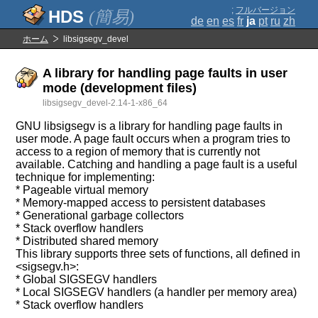
;
フルバージョン
(簡易)
de
en
es
fr
ja
pt
ru
zh
ホーム
libsigsegv_devel
A library for handling page faults in user
mode (development files)
libsigsegv_devel-2.14-1-x86_64
GNU libsigsegv is a library for handling page faults in
user mode. A page fault occurs when a program tries to
access to a region of memory that is currently not
available. Catching and handling a page fault is a useful
technique for implementing:
* Pageable virtual memory
* Memory-mapped access to persistent databases
* Generational garbage collectors
* Stack overflow handlers
* Distributed shared memory
This library supports three sets of functions, all defined in
<sigsegv.h>:
* Global SIGSEGV handlers
* Local SIGSEGV handlers (a handler per memory area)
* Stack overflow handlers