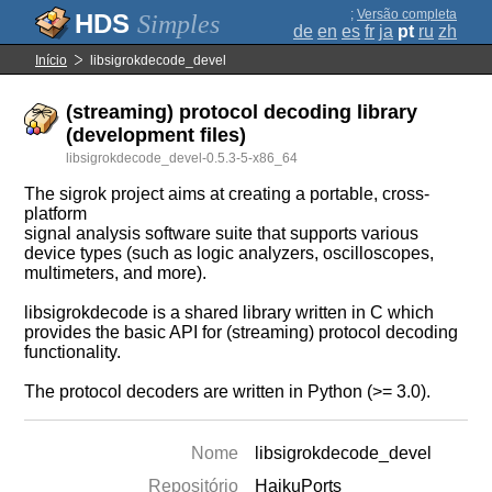
;
Versão completa
Simples
de
en
es
fr
ja
pt
ru
zh
Início
libsigrokdecode_devel
(streaming) protocol decoding library
(development files)
libsigrokdecode_devel-0.5.3-5-x86_64
The sigrok project aims at creating a portable, cross-
platform
signal analysis software suite that supports various
device types (such as logic analyzers, oscilloscopes,
multimeters, and more).
libsigrokdecode is a shared library written in C which
provides the basic API for (streaming) protocol decoding
functionality.
The protocol decoders are written in Python (>= 3.0).
Nome
libsigrokdecode_devel
Repositório
HaikuPorts