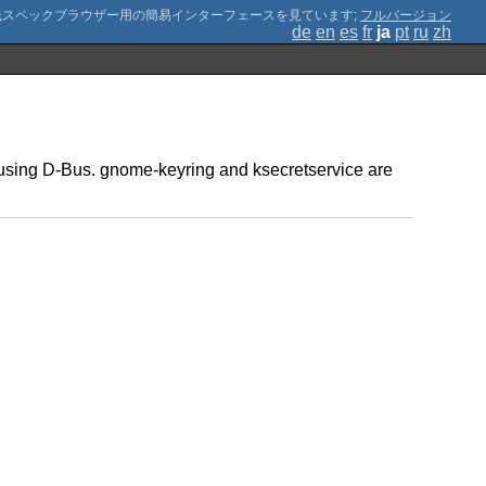
;
フルバージョン
de
en
es
fr
ja
pt
ru
zh
e" using D-Bus. gnome-keyring and ksecretservice are