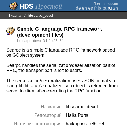
;
Полная версия
Простой
de
en
es
fr
ja
pt
ru
zh
Главная
libsearpc_devel
Simple C language RPC framework
(development files)
libsearpc_devel-3.1-1-x86_64
Searpc is a simple C language RPC framework based
on GObject system.
Searpc handles the serialization/deserialization part of
RPC, the transport part is left to users.
The serialization/deserialization uses JSON format via
json-glib library. A serialized json object is returned from
server to client after executing the RPC function.
Название
libsearpc_devel
Репозиторий
HaikuPorts
Источник репозитория
haikuports_x86_64