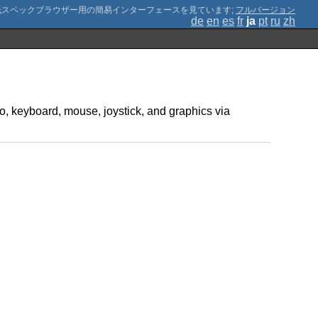
;
フルバージョン
de
en
es
fr
ja
pt
ru
zh
o, keyboard, mouse, joystick, and graphics via