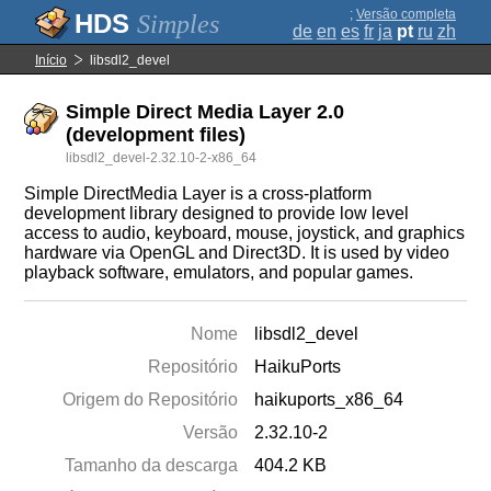
;
Versão completa
Simples
de
en
es
fr
ja
pt
ru
zh
Início
libsdl2_devel
Simple Direct Media Layer 2.0
(development files)
libsdl2_devel-2.32.10-2-x86_64
Simple DirectMedia Layer is a cross-platform
development library designed to provide low level
access to audio, keyboard, mouse, joystick, and graphics
hardware via OpenGL and Direct3D. It is used by video
playback software, emulators, and popular games.
Nome
libsdl2_devel
Repositório
HaikuPorts
Origem do Repositório
haikuports_x86_64
Versão
2.32.10-2
Tamanho da descarga
404.2 KB