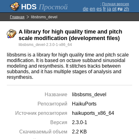
;
Полная версия
Простой
de
en
es
fr
ja
pt
ru
zh
Главная
libsbsms_devel
A library for high quality time and pitch
scale modification (development files)
libsbsms_devel-2.3.0-1-x86_64
libsbsms is a library for high quality time and pitch scale
modification. It is based on octave subband sinusoidal
modeling and resynthesis. It stitches tracks between
subbands, and it has multiple stages of analysis and
resynthesis.
Название
libsbsms_devel
Репозиторий
HaikuPorts
Источник репозитория
haikuports_x86_64
Версия
2.3.0-1
Скачиваемый объем
2.2 KB