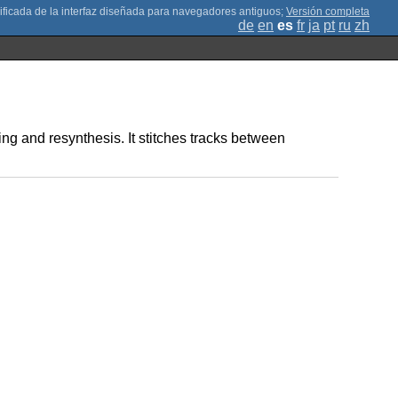
;
Versión completa
de
en
es
fr
ja
pt
ru
zh
ing and resynthesis. It stitches tracks between