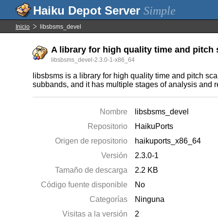
Simple
Inicio
libsbsms_devel
A library for high quality time and pitch
libsbsms_devel-2.3.0-1-x86_64
libsbsms is a library for high quality time and pitch s
subbands, and it has multiple stages of analysis and r
Nombre
libsbsms_devel
Repositorio
HaikuPorts
Origen de repositorio
haikuports_x86_64
Versión
2.3.0-1
Tamaño de descarga
2.2 KB
Código fuente disponible
No
Categorías
Ninguna
Visitas a la versión
2