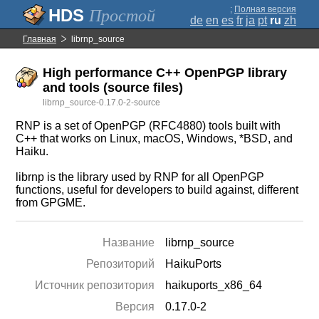
;
Полная версия
Простой
de
en
es
fr
ja
pt
ru
zh
Главная
librnp_source
High performance C++ OpenPGP library
and tools (source files)
librnp_source-0.17.0-2-source
RNP is a set of OpenPGP (RFC4880) tools built with
C++ that works on Linux, macOS, Windows, *BSD, and
Haiku.
librnp is the library used by RNP for all OpenPGP
functions, useful for developers to build against, different
from GPGME.
Название
librnp_source
Репозиторий
HaikuPorts
Источник репозитория
haikuports_x86_64
Версия
0.17.0-2