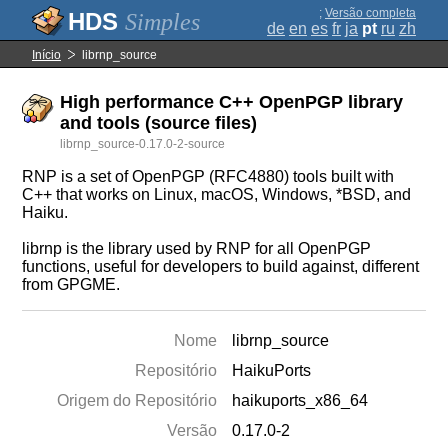
;
Versão completa
Simples
de
en
es
fr
ja
pt
ru
zh
Início
librnp_source
High performance C++ OpenPGP library
and tools (source files)
librnp_source-0.17.0-2-source
RNP is a set of OpenPGP (RFC4880) tools built with
C++ that works on Linux, macOS, Windows, *BSD, and
Haiku.
librnp is the library used by RNP for all OpenPGP
functions, useful for developers to build against, different
from GPGME.
Nome
librnp_source
Repositório
HaikuPorts
Origem do Repositório
haikuports_x86_64
Versão
0.17.0-2