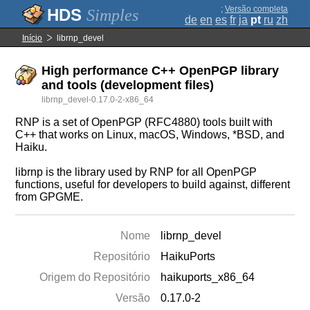
;
Versão completa
Simples
de
en
es
fr
ja
pt
ru
zh
Início
librnp_devel
High performance C++ OpenPGP library
and tools (development files)
librnp_devel-0.17.0-2-x86_64
RNP is a set of OpenPGP (RFC4880) tools built with
C++ that works on Linux, macOS, Windows, *BSD, and
Haiku.
librnp is the library used by RNP for all OpenPGP
functions, useful for developers to build against, different
from GPGME.
Nome
librnp_devel
Repositório
HaikuPorts
Origem do Repositório
haikuports_x86_64
Versão
0.17.0-2