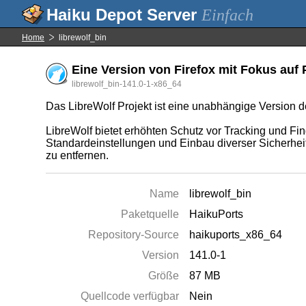
Einfach
Home
librewolf_bin
Eine Version von Firefox mit Fokus auf P
librewolf_bin-141.0-1-x86_64
Das LibreWolf Projekt ist eine unabhängige Version d
LibreWolf bietet erhöhten Schutz vor Tracking und Fi
Standardeinstellungen und Einbau diverser Sicherhei
zu entfernen.
Name
librewolf_bin
Paketquelle
HaikuPorts
Repository-Source
haikuports_x86_64
Version
141.0-1
Größe
87 MB
Quellcode verfügbar
Nein