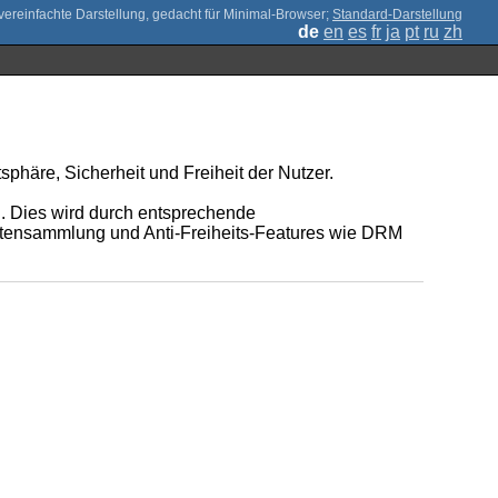
;
Standard-Darstellung
de
en
es
fr
ja
pt
ru
zh
phäre, Sicherheit und Freiheit der Nutzer.
n. Dies wird durch entsprechende
 Datensammlung und Anti-Freiheits-Features wie DRM