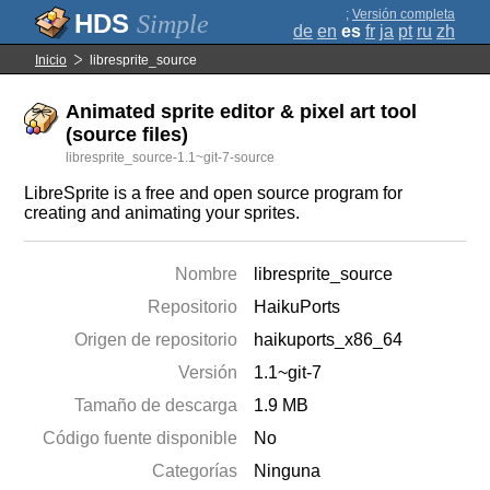
;
Versión completa
Simple
de
en
es
fr
ja
pt
ru
zh
Inicio
libresprite_source
Animated sprite editor & pixel art tool
(source files)
libresprite_source-1.1~git-7-source
LibreSprite is a free and open source program for
creating and animating your sprites.
Nombre
libresprite_source
Repositorio
HaikuPorts
Origen de repositorio
haikuports_x86_64
Versión
1.1~git-7
Tamaño de descarga
1.9 MB
Código fuente disponible
No
Categorías
Ninguna