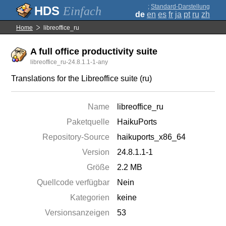
;
Standard-Darstellung
Einfach
de
en
es
fr
ja
pt
ru
zh
Home
libreoffice_ru
A full office productivity suite
libreoffice_ru-24.8.1.1-1-any
Translations for the Libreoffice suite (ru)
Name
libreoffice_ru
Paketquelle
HaikuPorts
Repository-Source
haikuports_x86_64
Version
24.8.1.1-1
Größe
2.2 MB
Quellcode verfügbar
Nein
Kategorien
keine
Versionsanzeigen
53