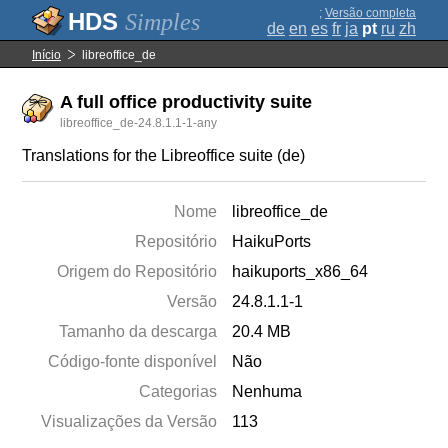
;
Versão completa
Simples
de
en
es
fr
ja
pt
ru
zh
Início
libreoffice_de
A full office productivity suite
libreoffice_de-24.8.1.1-1-any
Translations for the Libreoffice suite (de)
Nome
libreoffice_de
Repositório
HaikuPorts
Origem do Repositório
haikuports_x86_64
Versão
24.8.1.1-1
Tamanho da descarga
20.4 MB
Código-fonte disponível
Não
Categorias
Nenhuma
Visualizações da Versão
113