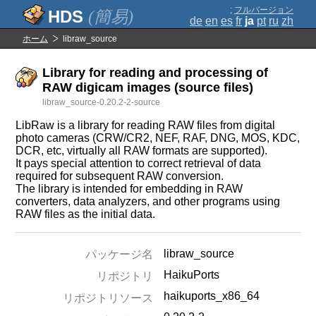
;
フルバージョン
(簡易)
de
en
es
fr
ja
pt
ru
zh
ホーム
libraw_source
Library for reading and processing of
RAW digicam images (source files)
libraw_source-0.20.2-2-source
LibRaw is a library for reading RAW files from digital
photo cameras (CRW/CR2, NEF, RAF, DNG, MOS, KDC,
DCR, etc, virtually all RAW formats are supported).
It pays special attention to correct retrieval of data
required for subsequent RAW conversion.
The library is intended for embedding in RAW
converters, data analyzers, and other programs using
RAW files as the initial data.
libraw_source
パッケージ名
HaikuPorts
リポジトリ
haikuports_x86_64
リポジトリソース